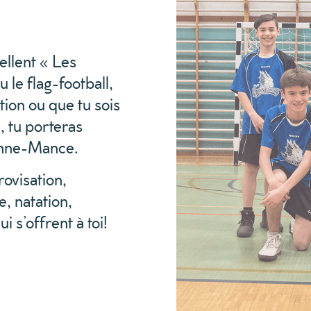
llent « Les
 le flag-football,
tion ou que tu sois
, tu porteras
anne-Mance.
rovisation,
e, natation,
i s’offrent à toi!