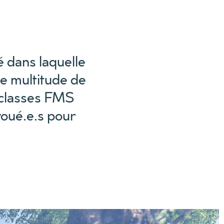
é dans laquelle
ne multitude de
, classes FMS
voué.e.s pour