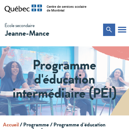
Centre de services scolaire
de Montréal
École secondaire
Jeanne-Mance
Programme
d'éducation
intermédiaire (PÉI)
Accueil
/
Programme / Programme d’éducation