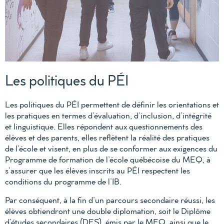
Les politiques du PÉI
Les politiques du PÉI permettent de définir les orientations et
les pratiques en termes d’évaluation, d’inclusion, d’intégrité
et linguistique. Elles répondent aux questionnements des
élèves et des parents, elles reflètent la réalité des pratiques
de l
’é
cole et visent, en plus de se conformer aux exigences du
Programme de formation de l
’é
cole qu
é
b
é
coise du MEQ,
à
s
’
assurer que les
é
l
è
ves inscrits au PÉI respectent les
conditions du programme de l
’
IB.
Par cons
é
quent, à la fin d’un parcours secondaire réussi, les
élèves obtiendront une double diplomation, soit le Diplôme
d’études secondaires (DES), émis par le MEQ, ainsi que le