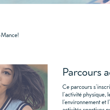
e-Mance!
Parcours ac
Ce parcours s’inscr
l’activité physique, le
l’environnement et 
activités sportives p