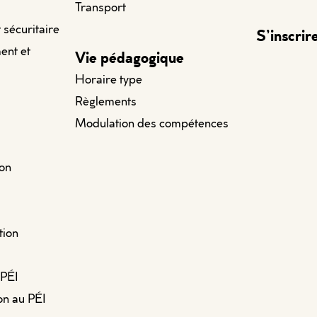
Transport
t sécuritaire
S’inscrir
ent et
Vie pédagogique
Horaire type
Règlements
Modulation des compétences
ion
tion
 PÉI
on au PÉI