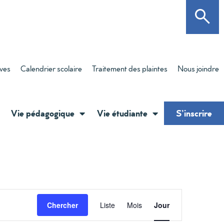
èves
Calendrier scolaire
Traitement des plaintes
Nous joindre
Vie pédagogique
Vie étudiante
S’inscrire
Navigati
Chercher
Liste
Mois
Jour
de