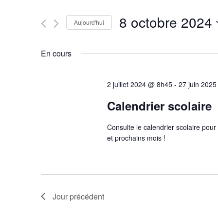
et
clé.
Rechercher
8 octobre 2024
navigation
Évènements
Aujourd'hui
par
Sélectionnez
mot-
une
de
En cours
clé.
date.
vues
2 juillet 2024 @ 8h45
-
27 juin 202
Évènements
Calendrier scolaire
Consulte le calendrier scolaire pour
et prochains mois !
Jour précédent