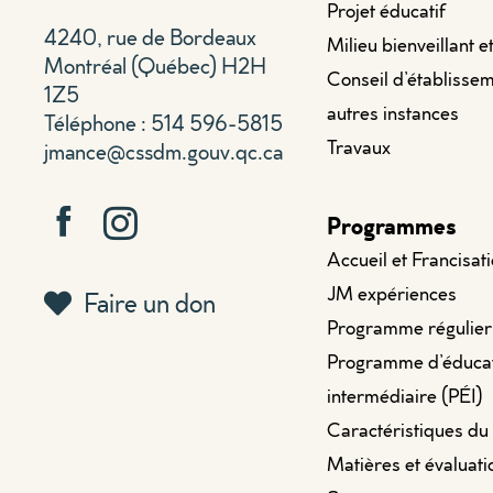
Projet éducatif
4240, rue de Bordeaux
Milieu bienveillant e
Montréal (Québec) H2H
Conseil d’établissem
1Z5
autres instances
Téléphone : 514 596-5815
Travaux
jmance@cssdm.gouv.qc.ca
Programmes
Accueil et Francisat
JM expériences
Faire un don
Programme régulier
Programme d’éduca
intermédiaire (PÉI)
Caractéristiques du
Matières et évaluati