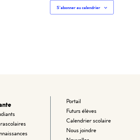
S’abonner au calendrier
Portail
ante
Futurs élèves
udiants
Calendrier scolaire
arascolaires
Nous joindre
onnaissances
Nouvelles