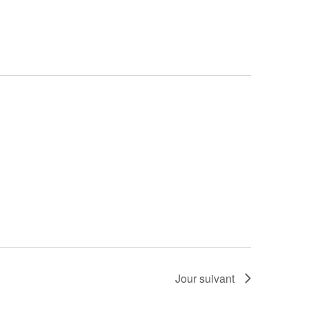
vues
Évèneme
Jour suivant