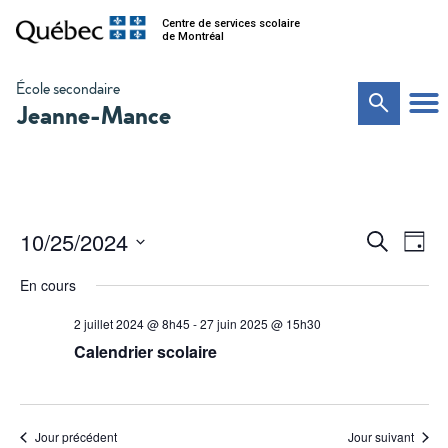
Centre de services scolaire
de Montréal
École secondaire
Jeanne-Mance
Na
Recher
10/25/2024
Recherche
Jour
de
Sélectionnez
et
vu
une
En cours
date.
Év
navigat
2 juillet 2024 @ 8h45
-
27 juin 2025 @ 15h30
de
Calendrier scolaire
vues
Évènem
Jour précédent
Jour suivant