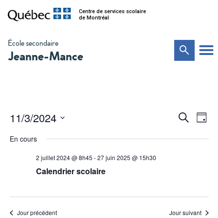
Centre de services scolaire
de Montréal
École secondaire
Jeanne-Mance
Na
Recher
11/3/2024
Recherche
Jour
de
Sélectionnez
et
vu
une
En cours
date.
Év
navigat
2 juillet 2024 @ 8h45
-
27 juin 2025 @ 15h30
de
Calendrier scolaire
vues
Évènem
Jour précédent
Jour suivant