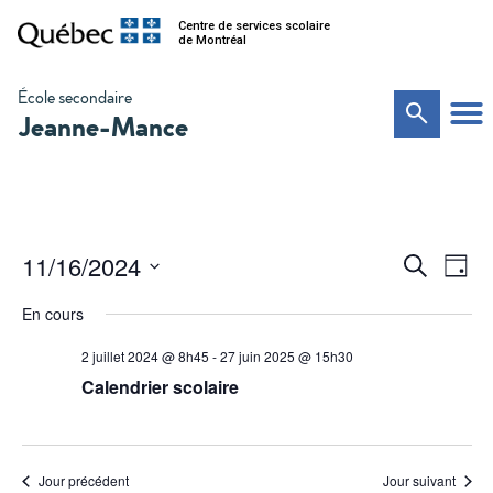
Centre de services scolaire
de Montréal
École secondaire
Jeanne-Mance
Na
Recher
11/16/2024
Recherche
Jour
de
Sélectionnez
et
vu
une
En cours
date.
Év
navigat
2 juillet 2024 @ 8h45
-
27 juin 2025 @ 15h30
de
Calendrier scolaire
vues
Évènem
Jour précédent
Jour suivant