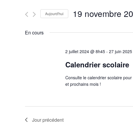
et
clé.
Rechercher
19 novembre 2
navigation
Évènements
Aujourd'hui
par
Sélectionnez
mot-
une
de
En cours
clé.
date.
vues
2 juillet 2024 @ 8h45
-
27 juin 202
Évènements
Calendrier scolaire
Consulte le calendrier scolaire pour
et prochains mois !
Jour précédent