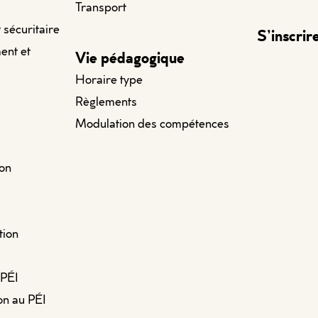
Transport
t sécuritaire
S’inscrir
ent et
Vie pédagogique
Horaire type
Règlements
Modulation des compétences
ion
tion
 PÉI
on au PÉI