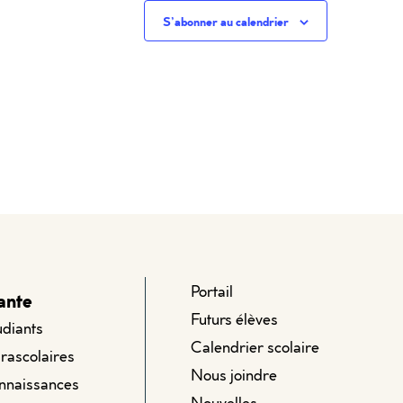
S’abonner au calendrier
Portail
ante
Futurs élèves
udiants
Calendrier scolaire
arascolaires
Nous joindre
onnaissances
Nouvelles