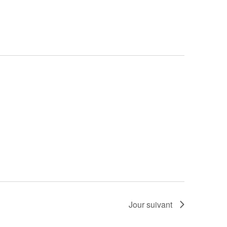
vues
Évèneme
Jour suivant