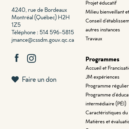
Projet éducatif
4240, rue de Bordeaux
Milieu bienveillant e
Montréal (Québec) H2H
Conseil d’établissem
1Z5
autres instances
Téléphone : 514 596-5815
Travaux
jmance@cssdm.gouv.qc.ca
Programmes
Accueil et Francisat
JM expériences
Faire un don
Programme régulier
Programme d’éduca
intermédiaire (PÉI)
Caractéristiques du
Matières et évaluati