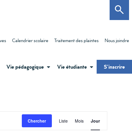
èves
Calendrier scolaire
Traitement des plaintes
Nous joindre
Vie pédagogique
Vie étudiante
S’inscrire
Navigati
Chercher
Liste
Mois
Jour
de