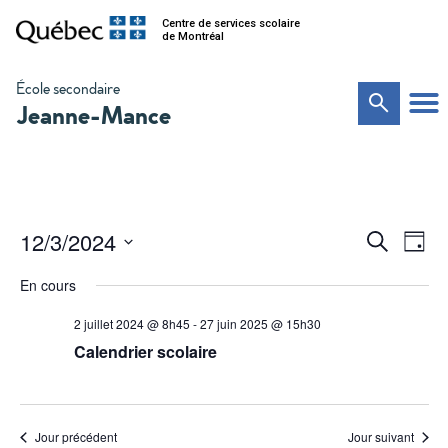
Centre de services scolaire
de Montréal
École secondaire
Jeanne-Mance
Na
Recher
12/3/2024
Recherche
Jour
de
Sélectionnez
et
vu
une
En cours
date.
Év
navigat
2 juillet 2024 @ 8h45
-
27 juin 2025 @ 15h30
de
Calendrier scolaire
vues
Évènem
Jour précédent
Jour suivant