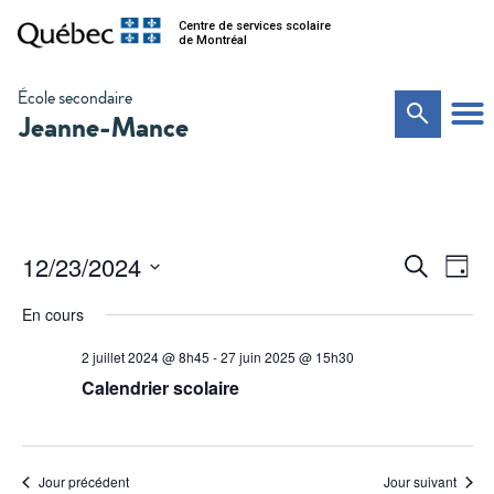
Centre de services scolaire
de Montréal
École secondaire
Jeanne-Mance
Na
Recher
12/23/2024
Recherche
Jour
de
Sélectionnez
et
vu
une
En cours
date.
Év
navigat
2 juillet 2024 @ 8h45
-
27 juin 2025 @ 15h30
de
Calendrier scolaire
vues
Évènem
Jour précédent
Jour suivant