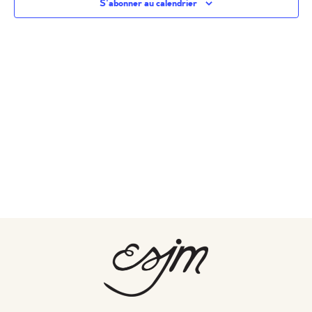
vues
S’abonner au calendrier
Évènem