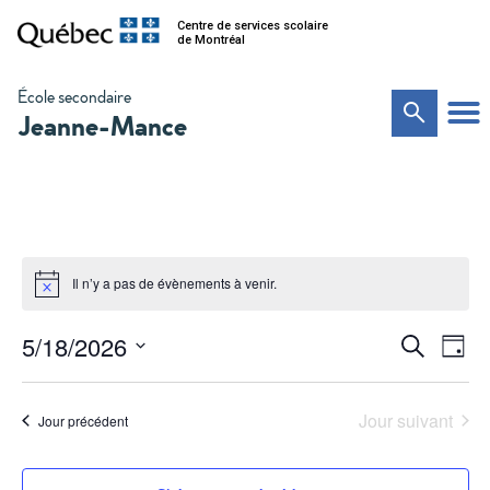
Centre de services scolaire
de Montréal
École secondaire
Jeanne-Mance
Il n’y a pas de évènements à venir.
Na
Recher
5/18/2026
Recherche
Jour
de
Sélectionnez
et
vu
une
date.
Év
navigat
Jour suivant
Jour précédent
de