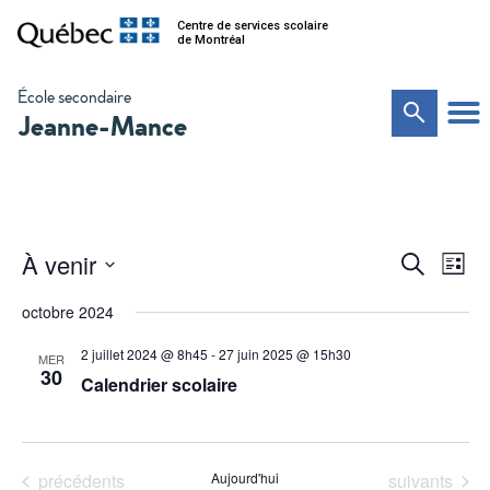
Centre de services scolaire
de Montréal
École secondaire
Jeanne-Mance
Na
Recher
À venir
Recherche
Liste
de
Sélectionnez
et
vu
une
octobre 2024
date.
Év
navigat
2 juillet 2024 @ 8h45
-
27 juin 2025 @ 15h30
MER
de
30
Calendrier scolaire
vues
Évènem
Évènements
Évènements
précédents
Aujourd'hui
suivants