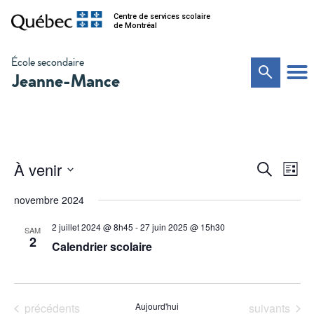
Centre de services scolaire
de Montréal
École secondaire
Jeanne-Mance
Na
Recher
À venir
Recherche
Liste
de
Sélectionnez
et
vu
une
novembre 2024
date.
Év
navigat
2 juillet 2024 @ 8h45
-
27 juin 2025 @ 15h30
SAM
de
2
Calendrier scolaire
vues
Évènem
Évènements
Évènements
précédents
Aujourd'hui
suivants