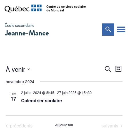
Centre de services scolaire
de Montréal
École secondaire
Jeanne-Mance
Na
Recher
À venir
Recherche
Liste
de
Sélectionnez
et
vu
une
novembre 2024
date.
Év
navigat
2 juillet 2024 @ 8h45
-
27 juin 2025 @ 15h30
DIM
de
17
Calendrier scolaire
vues
Évènem
Évènements
Évènements
précédents
Aujourd'hui
suivants