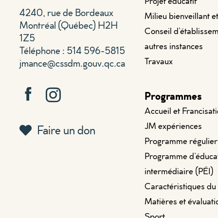
Projet éducatif
4240, rue de Bordeaux
Milieu bienveillant e
Montréal (Québec) H2H
Conseil d’établissem
1Z5
autres instances
Téléphone : 514 596-5815
Travaux
jmance@cssdm.gouv.qc.ca
Programmes
Accueil et Francisat
JM expériences
Faire un don
Programme régulier
Programme d’éduca
intermédiaire (PÉI)
Caractéristiques du
Matières et évaluati
Sport