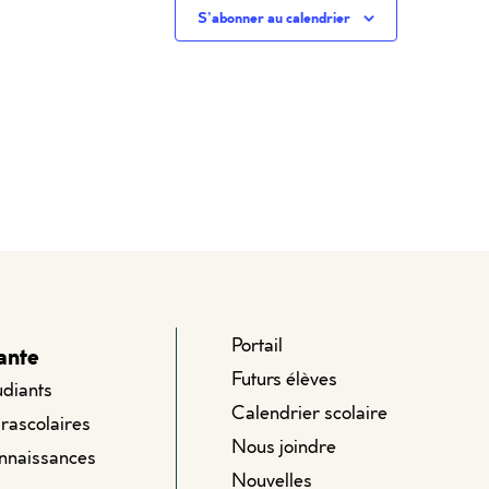
S’abonner au calendrier
Portail
ante
Futurs élèves
udiants
Calendrier scolaire
arascolaires
Nous joindre
onnaissances
Nouvelles