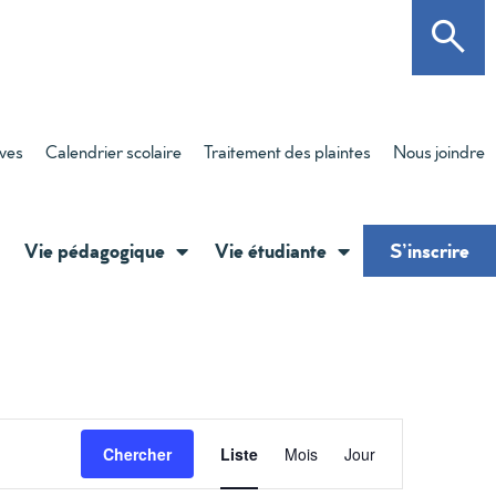
èves
Calendrier scolaire
Traitement des plaintes
Nous joindre
Vie pédagogique
Vie étudiante
S’inscrire
Navigati
Chercher
Liste
Mois
Jour
de