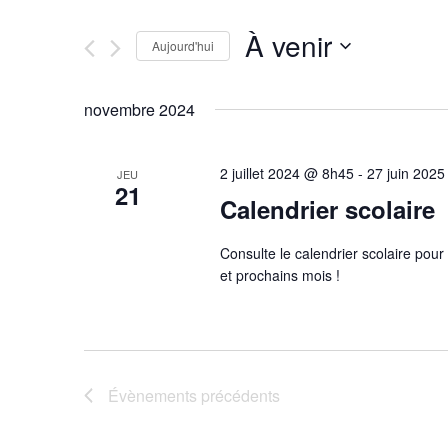
et
clé.
Rechercher
À venir
navigation
Évènements
Aujourd'hui
par
Sélectionnez
mot-
une
de
novembre 2024
clé.
date.
vues
2 juillet 2024 @ 8h45
-
27 juin 202
JEU
21
Évènements
Calendrier scolaire
Consulte le calendrier scolaire pour
et prochains mois !
Évènements
précédents