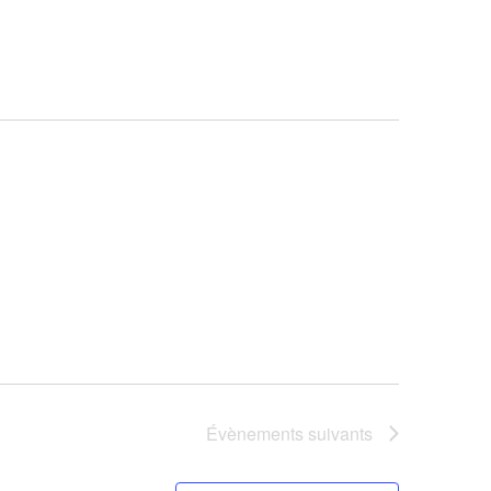
vues
Évèneme
Évènements
suivants