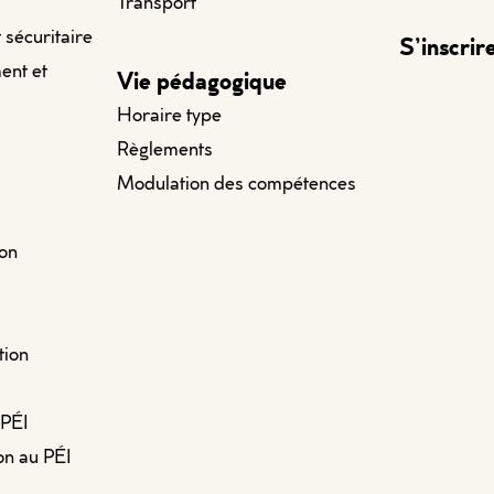
Transport
t sécuritaire
S’inscrir
ent et
Vie pédagogique
Horaire type
Règlements
Modulation des compétences
ion
tion
 PÉI
on au PÉI