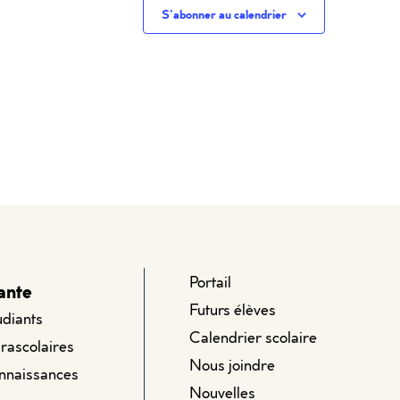
S’abonner au calendrier
Portail
ante
Futurs élèves
udiants
Calendrier scolaire
arascolaires
Nous joindre
onnaissances
Nouvelles