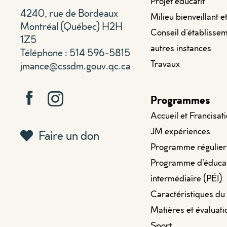
Projet éducatif
4240, rue de Bordeaux
Milieu bienveillant e
Montréal (Québec) H2H
Conseil d’établissem
1Z5
autres instances
Téléphone : 514 596-5815
Travaux
jmance@cssdm.gouv.qc.ca
Programmes
Accueil et Francisat
JM expériences
Faire un don
Programme régulier
Programme d’éduca
intermédiaire (PÉI)
Caractéristiques du
Matières et évaluati
Sport