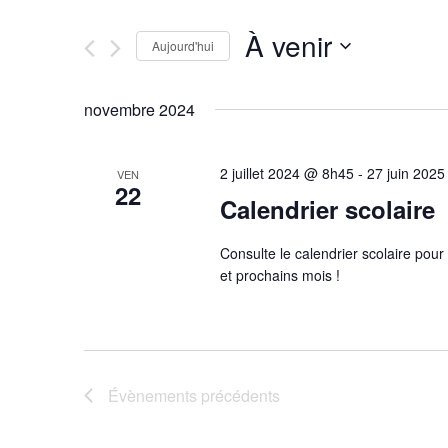
et
clé.
Rechercher
À venir
navigation
Évènements
Aujourd'hui
par
Sélectionnez
mot-
une
de
novembre 2024
clé.
date.
vues
2 juillet 2024 @ 8h45
-
27 juin 202
VEN
22
Évènements
Calendrier scolaire
Consulte le calendrier scolaire pour
et prochains mois !
Évènements
précédents