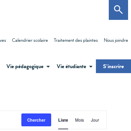
èves
Calendrier scolaire
Traitement des plaintes
Nous joindre
Vie pédagogique
Vie étudiante
S’inscrire
Navigati
Chercher
Liste
Mois
Jour
de