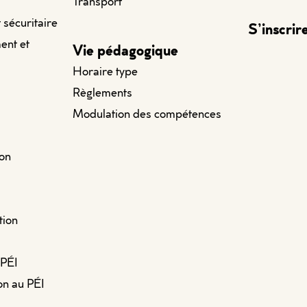
Transport
t sécuritaire
S’inscrir
ent et
Vie pédagogique
Horaire type
Règlements
Modulation des compétences
ion
tion
 PÉI
on au PÉI