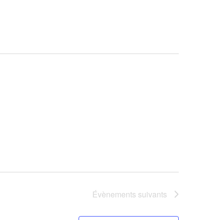
vues
Évèneme
Évènements
suivants