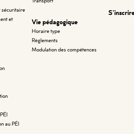
Transport
t sécuritaire
S’inscrir
ent et
Vie pédagogique
Horaire type
Règlements
Modulation des compétences
ion
tion
 PÉI
on au PÉI