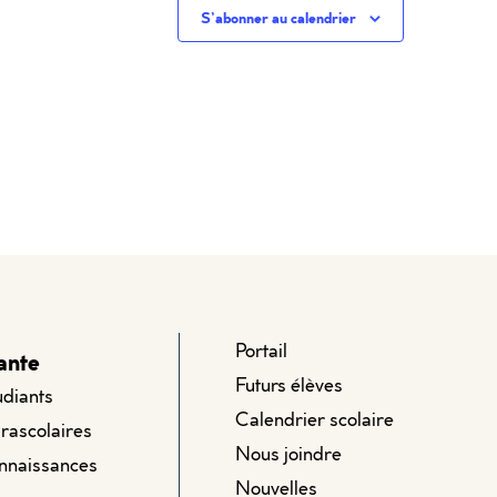
S’abonner au calendrier
Portail
ante
Futurs élèves
udiants
Calendrier scolaire
arascolaires
Nous joindre
onnaissances
Nouvelles