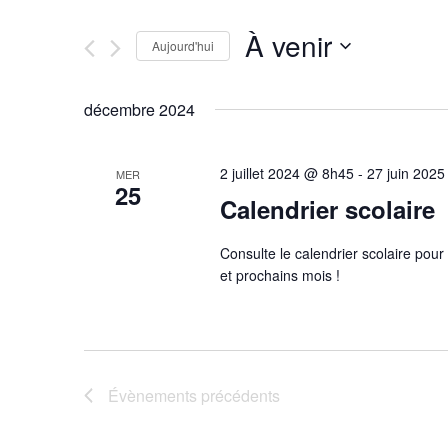
et
clé.
Rechercher
À venir
navigation
Évènements
Aujourd'hui
par
Sélectionnez
mot-
une
de
décembre 2024
clé.
date.
vues
2 juillet 2024 @ 8h45
-
27 juin 202
MER
25
Évènements
Calendrier scolaire
Consulte le calendrier scolaire pour
et prochains mois !
Évènements
précédents