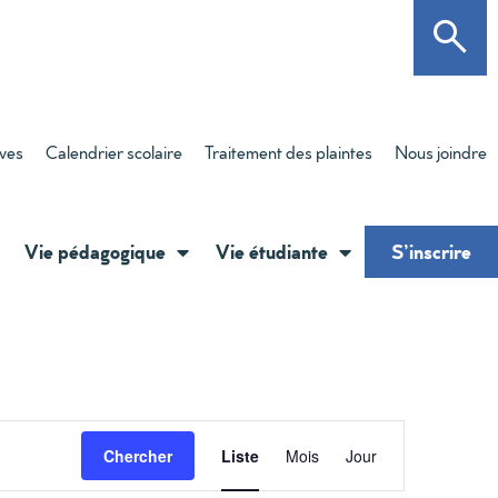
èves
Calendrier scolaire
Traitement des plaintes
Nous joindre
Vie pédagogique
Vie étudiante
S’inscrire
Navigati
Chercher
Liste
Mois
Jour
de