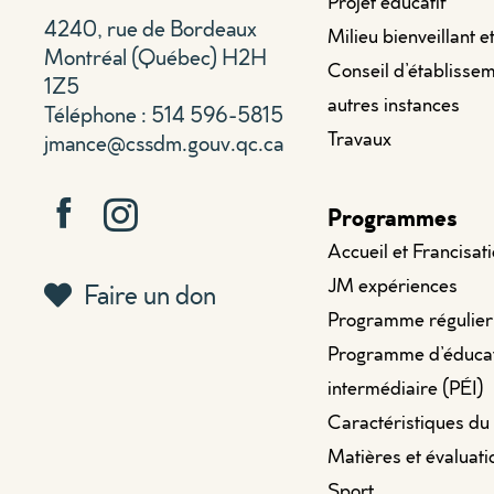
Projet éducatif
4240, rue de Bordeaux
Milieu bienveillant e
Montréal (Québec) H2H
Conseil d’établissem
1Z5
autres instances
Téléphone : 514 596-5815
Travaux
jmance@cssdm.gouv.qc.ca
Programmes
Accueil et Francisat
JM expériences
Faire un don
Programme régulier
Programme d’éduca
intermédiaire (PÉI)
Caractéristiques du
Matières et évaluati
Sport