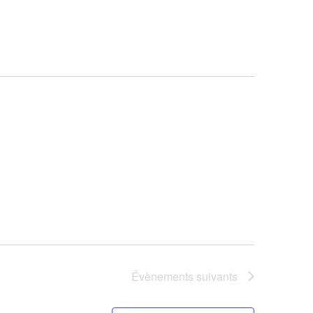
vues
Évèneme
Évènements
suivants