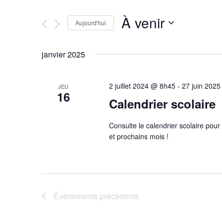
et
clé.
Rechercher
À venir
navigation
Évènements
Aujourd'hui
par
Sélectionnez
mot-
une
de
janvier 2025
clé.
date.
vues
2 juillet 2024 @ 8h45
-
27 juin 202
JEU
16
Évènements
Calendrier scolaire
Consulte le calendrier scolaire pour
et prochains mois !
Évènements
précédents