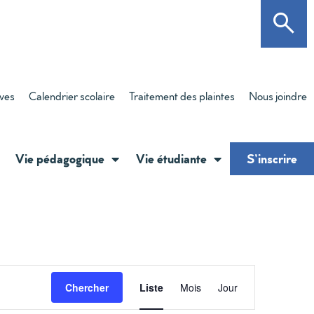
èves
Calendrier scolaire
Traitement des plaintes
Nous joindre
Vie pédagogique
Vie étudiante
S’inscrire
Navigati
Chercher
Liste
Mois
Jour
de