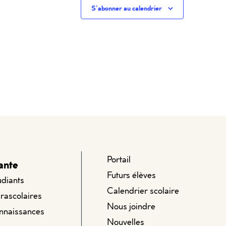
S’abonner au calendrier
Portail
ante
Futurs élèves
udiants
Calendrier scolaire
arascolaires
Nous joindre
onnaissances
Nouvelles