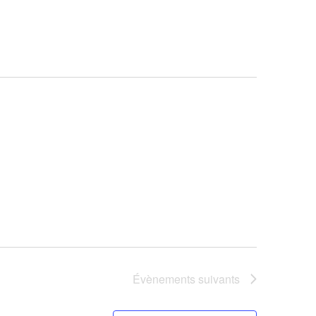
vues
Évèneme
Évènements
suivants