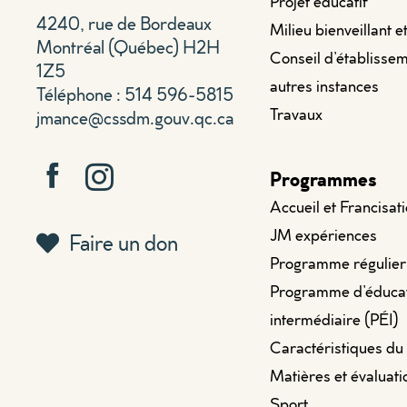
Projet éducatif
4240, rue de Bordeaux
Milieu bienveillant e
Montréal (Québec) H2H
Conseil d’établissem
1Z5
autres instances
Téléphone : 514 596-5815
Travaux
jmance@cssdm.gouv.qc.ca
Programmes
Accueil et Francisat
JM expériences
Faire un don
Programme régulier
Programme d’éduca
intermédiaire (PÉI)
Caractéristiques du
Matières et évaluati
Sport