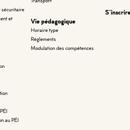
Transport
t sécuritaire
S’inscrir
ent et
Vie pédagogique
Horaire type
Règlements
Modulation des compétences
ion
tion
 PÉI
on au PÉI