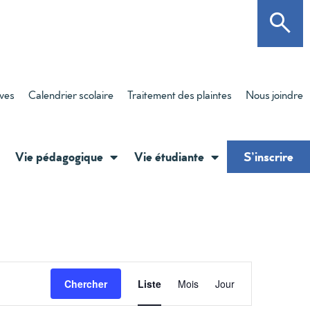
èves
Calendrier scolaire
Traitement des plaintes
Nous joindre
Vie pédagogique
Vie étudiante
S’inscrire
Navigati
Chercher
Liste
Mois
Jour
de