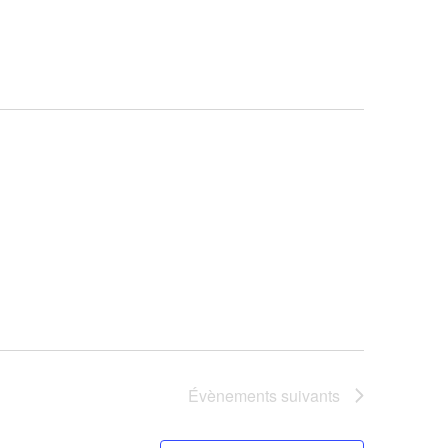
vues
Évèneme
Évènements
suivants