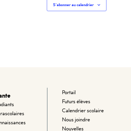
S’abonner au calendrier
Portail
ante
Futurs élèves
udiants
Calendrier scolaire
arascolaires
Nous joindre
onnaissances
Nouvelles