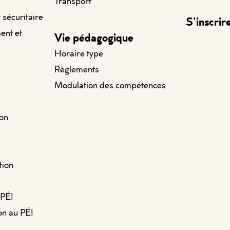
Transport
t sécuritaire
S’inscrir
ent et
Vie pédagogique
Horaire type
Règlements
Modulation des compétences
ion
tion
 PÉI
on au PÉI