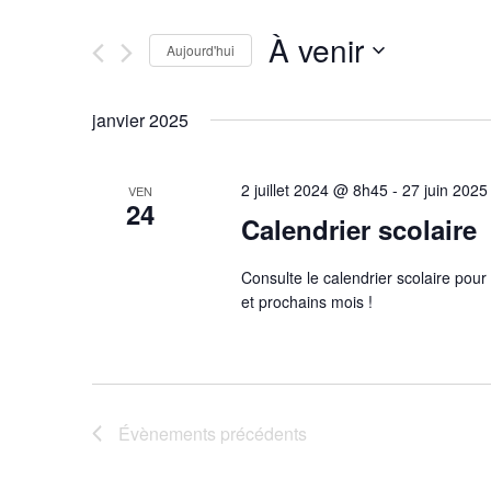
et
clé.
Rechercher
À venir
navigation
Évènements
Aujourd'hui
par
Sélectionnez
mot-
une
de
janvier 2025
clé.
date.
vues
2 juillet 2024 @ 8h45
-
27 juin 202
VEN
24
Évènements
Calendrier scolaire
Consulte le calendrier scolaire pour
et prochains mois !
Évènements
précédents