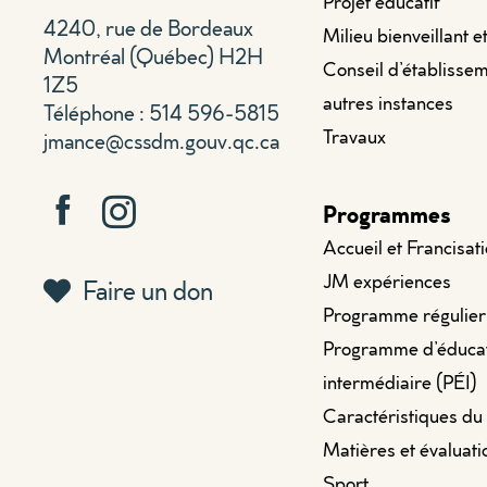
Projet éducatif
4240, rue de Bordeaux
Milieu bienveillant e
Montréal (Québec) H2H
Conseil d’établissem
1Z5
autres instances
Téléphone : 514 596-5815
Travaux
jmance@cssdm.gouv.qc.ca
Programmes
Accueil et Francisat
JM expériences
Faire un don
Programme régulier
Programme d’éduca
intermédiaire (PÉI)
Caractéristiques du
Matières et évaluati
Sport